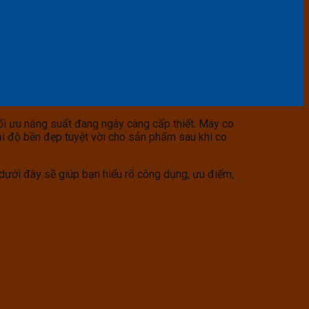
tối ưu năng suất đang ngày càng cấp thiết. Máy co
ại độ bền đẹp tuyệt vời cho sản phẩm sau khi co
 dưới đây sẽ giúp bạn hiểu rõ công dụng, ưu điểm,