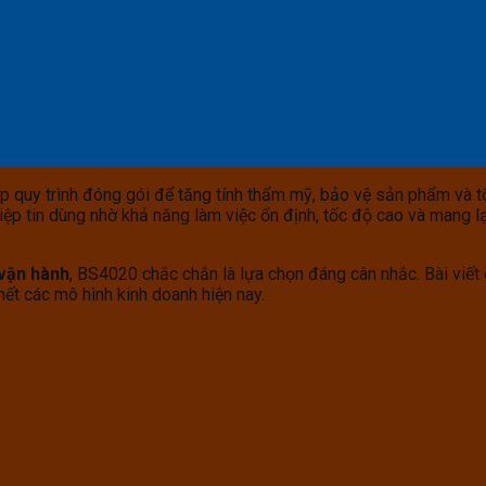
ấp quy trình đóng gói để tăng tính thẩm mỹ, bảo vệ sản phẩm và 
iệp tin dùng nhờ khả năng làm việc ổn định, tốc độ cao và mang l
 vận hành
, BS4020 chắc chắn là lựa chọn đáng cân nhắc. Bài viết
ết các mô hình kinh doanh hiện nay.