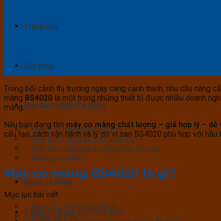
Trang Chủ
Giới thiệu
Trong bối cảnh thị trường ngày càng cạnh tranh, nhu cầu nâng c
màng
BS4020
là một trong những thiết bị được nhiều doanh ngh
Máy Cắt Và Máy Co Màng
màng.
Nếu bạn đang tìm
máy co màng chất lượng – giá hợp lý – dễ
Máy bọc màng co tự động
cấu tạo, cách vận hành và lý do vì sao BS4020 phù hợp với hầu h
Máy bọc màng co bán tự động
Máy bọc màng co tự động tốc độ cao
Buồng co nhiệt
Máy co màng BS4020 là gì?
Màng Co Nhiệt
Mục lục bài viết
Màng Co POF Nhập Khẩu
1
Máy co màng BS4020 là gì?
Màng Co PVC