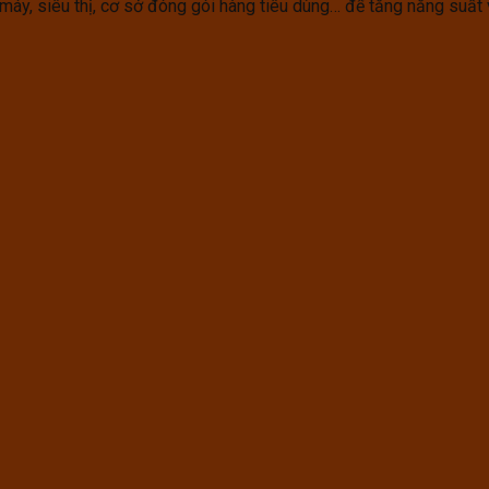
y, siêu thị, cơ sở đóng gói hàng tiêu dùng… để tăng năng suất v