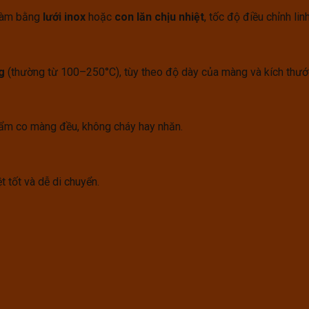
 làm bằng
lưới inox
hoặc
con lăn chịu nhiệt
, tốc độ điều chỉnh lin
g
(thường từ 100–250°C), tùy theo độ dày của màng và kích thư
ẩm co màng đều, không cháy hay nhăn.
ệt tốt và dễ di chuyển.