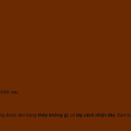
hính sau:
ường được làm bằng
thép không gỉ
, có
lớp cách nhiệt dày
, đảm bả