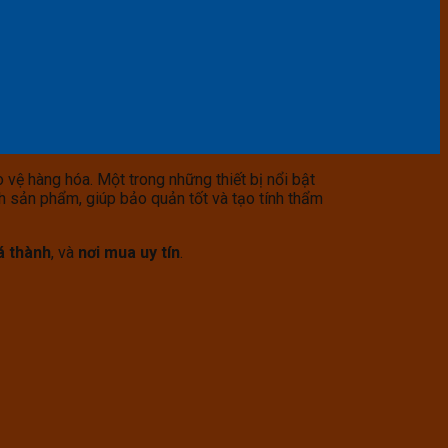
o vệ hàng hóa. Một trong những thiết bị nổi bật
sản phẩm, giúp bảo quản tốt và tạo tính thẩm
á thành
, và
nơi mua uy tín
.