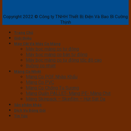
Copyright 2022 © Công ty TNHH Thiết Bị Điện Và Bao Bì Cường
Thịnh
Trang Chủ
Giới thiệu
Máy Cắt Và Máy Co Màng
Máy bọc màng co tự động
Máy bọc màng co bán tự động
Máy bọc màng co tự động tốc độ cao
Buồng co nhiệt
Màng Co Nhiệt
Màng Co POF Nhập Khẩu
Màng Co PVC
Màng Co Chống Tụ Sương
Màng Quấn PALLET- Màng PE- Màng Chit
Màng Skinpack – Skinfilm – Hút Sát Da
Sản phẩm khác
Dịch Vụ Đóng Gói
Tin Tức