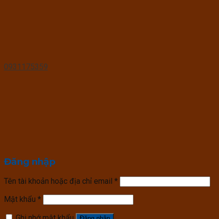
0931175359
Đăng nhập
Tên tài khoản hoặc địa chỉ email
*
Mật khẩu
*
Ghi nhớ mật khẩu
Đăng nhập