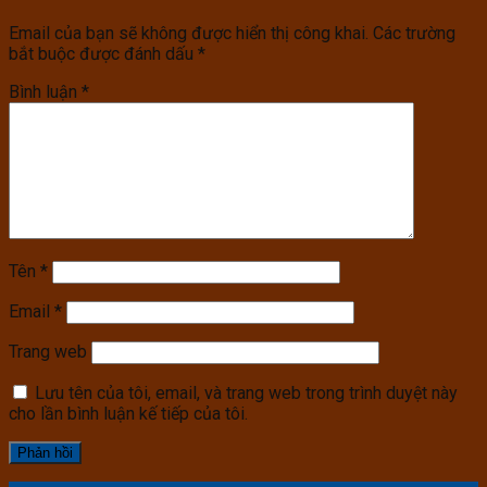
Email của bạn sẽ không được hiển thị công khai.
Các trường
bắt buộc được đánh dấu
*
Bình luận
*
Tên
*
Email
*
Trang web
Lưu tên của tôi, email, và trang web trong trình duyệt này
cho lần bình luận kế tiếp của tôi.