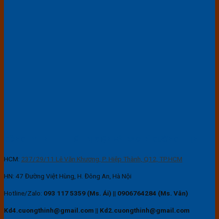
CÔNG TY TNHH THIẾT BỊ ĐIỆN VÀ BAO BÌ CƯỜNG THỊNH
HCM:
237/29/11 Lê Văn Khương, P. Hiệp Thành, Q12, TP.HCM
HN: 47 Đường Việt Hùng, H. Đông An, Hà Nội
Hotline/Zalo:
093 117 5359 (Ms. Ái)
||
0906764284 (Ms. Vân)
Kd4.cuongthinh@gmail.com || Kd2.cuongthinh@gmail.com