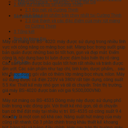
Màng Skinpack – Skinfilm – Hút Sát Da
2
Máy rút màng co tại Cường Thịnh
2.1
Đôi nét về Cường Thịnh
2.2
Các sản phẩm bán chạy nhất tại Cường Thịnh
Sản phẩm khác
2.3
Giá thành và các đặc điểm của máy rút màng
co Cường Thịnh
3
Tổng kết
Dịch Vụ Đóng Gói
Máy rút màng co BS- 4020: máy được sử dụng trong nhiều lĩnh
vực với công năng co màng bọc sát. Màng bọc trong suốt giúp
bản quản được những bao bì tốt hơn, gọn và đẹp mắt. Điểm
cộng là, nội dung bao bì luôn được đảm bảo hiển thị rõ ràng.
Tin Tức
Các sản phẩm được bảo quản tốt hơn rất nhiều và tránh được
ẩm ướt. Các sản phẩm như tạp chí, linh kiện, dược phẩm,… sau
khi được đóng gói vẫn có thêm lớp màng bọc nhựa, nilon. Máy
Liên Hệ
sử dụng được cả điện 220V và 380V rất tiện dụng, công suất
5.5 Kw. Thiết kế máy nhỏ gọn và dễ di chuyển. Trên thị trường,
giá máy BS-4020 được bán với giá 9,500,000VNĐ.
Máy rút màng co BS-4535 Dòng máy này được sử dụng phổ
biến trong việc đóng gói. Với thiết kế nhỏ gọn, dễ di chuyển
bạn có thể đặt máy tại nhiều vị trí. BS-4535 có công suất 9.4
Kw, đây là một con số khá cao. Năng suất hút màng của máy
0
cũng rất nhanh. Có 3 phần chính trong khâu thiết kế: khoang
hút, băng tải và bảng điều chỉnh. Hiện nay trên thị trường, máy