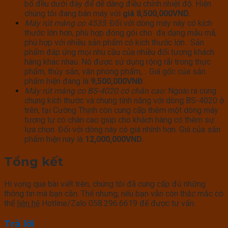
bổ đều dưới đáy để dễ dàng điều chỉnh nhiệt độ. Hiện
chúng tôi đang bán máy với
giá 8,500,000VND.
Máy rút màng co 4535
: Đối với dòng máy này có kích
thước lớn hơn, phù hợp đóng gói cho đa dạng mẫu mã,
phù hợp với nhiều sản phẩm có kích thước lớn . Sản
phẩm đáp ứng mọi nhu cầu của nhiều đối tượng khách
hàng khác nhau. Nó được sử dụng rộng rãi trong thực
phẩm, thủy sản, văn phòng phẩm,… Giá gốc của sản
phẩm hiện đang là
9,500,000VNĐ.
Máy rút màng co BS-4020 có chân cao:
Ngoài ra cùng
chung kích thước và chung tính năng với dòng BS-4020 ở
trên, tại Cường Thịnh còn cung cấp thêm một dòng máy
tương tự có chân cao giúp cho khách hàng có thêm sự
lựa chọn. Đối với dòng này có giá nhỉnh hơn. Giá của sản
phẩm hiện nay là
12,000,000VND.
Tổng kết
Hi vọng qua bài viết trên, chúng tôi đã cung cấp đủ những
thông tin mà bạn cần. Thế nhưng, nếu bạn vẫn còn thắc mắc có
thể
liên hệ
Hotline/Zalo 058.296.6619 để được tư vấn.
Trả lời