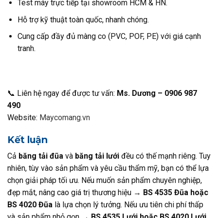
Test máy trực tiếp tại showroom HCM & HN.
Hỗ trợ kỹ thuật toàn quốc, nhanh chóng.
Cung cấp đầy đủ màng co (PVC, POF, PE) với giá cạnh
tranh.
📞 Liên hệ ngay để được tư vấn:
Ms. Dương – 0906 987
490
Website:
Maycomang.vn
Kết luận
Cả
băng tải đũa
và
băng tải lưới
đều có thế mạnh riêng. Tuy
nhiên, tùy vào sản phẩm và yêu cầu thẩm mỹ, bạn có thể lựa
chọn giải pháp tối ưu. Nếu muốn sản phẩm chuyên nghiệp,
đẹp mắt, nâng cao giá trị thương hiệu →
BS 4535 Đũa hoặc
BS 4020 Đũa
là lựa chọn lý tưởng. Nếu ưu tiên chi phí thấp
và sản phẩm nhỏ gọn →
BS 4535 Lưới hoặc BS 4020 Lưới