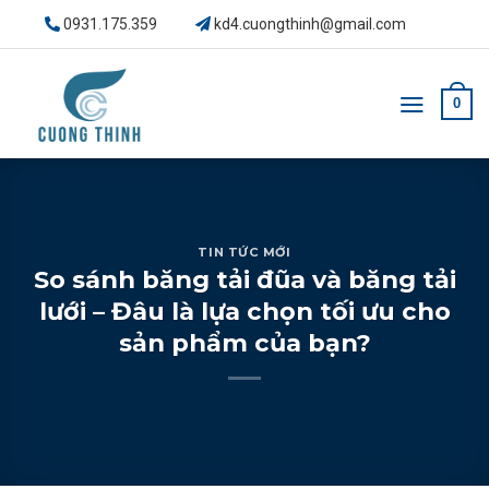
Skip
0931.175.359
kd4.cuongthinh@gmail.com
to
content
0
TIN TỨC MỚI
So sánh băng tải đũa và băng tải
lưới – Đâu là lựa chọn tối ưu cho
sản phẩm của bạn?