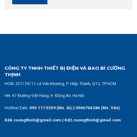
CÔNG TY TNHH THIẾT BỊ ĐIỆN VÀ BAO BÌ CƯỜNG
THỊNH
HCM:
237/29/11 Lê Văn Khương, P. Hiệp Thành, Q12, TP.HCM
HN: 47 Đường Việt Hùng, H. Đông An, Hà Nội
Hotline/Zalo:
093 117 5359 (Ms. Ái)
||
0906764284 (Ms. Vân)
Kd4.cuongthinh@gmail.com || Kd2.cuongthinh@gmail.com