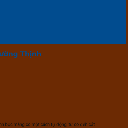
Cường Thịnh
rình bọc màng co một cách tự động, từ co đến cắt