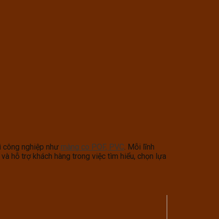
bì công nghiệp như
màng co POF, PVC
. Mỗi lĩnh
à hỗ trợ khách hàng trong việc tìm hiểu, chọn lựa