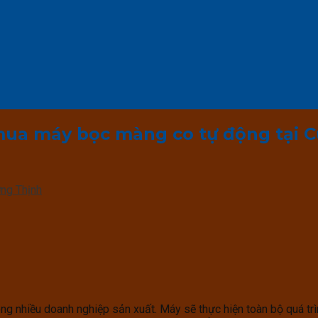
 mua máy bọc màng co tự động tại 
ng Thịnh
ong nhiều doanh nghiệp sản xuất. Máy sẽ thực hiện toàn bộ quá t