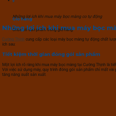
0
Những lợi ích khi mua máy bọc màng co tự động
Giỏ hàng
Những lợi ích khi mua máy bọc m
Chưa có sản phẩm trong giỏ hàng.
Cường Thịnh
cung cấp các loại máy bọc màng tự động chất lượn
ích sau:
Tiết kiệm thời gian đóng gói sản phẩm
Một lợi ích rõ ràng khi mua máy bọc màng tại Cường Thịnh là ti
Với việc sử dụng máy, quy trình đóng gói sản phẩm chỉ mất vài p
tăng năng suất sản xuất.