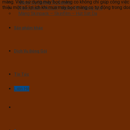
màng. Việc sử dụng máy bọc màng co không chỉ giúp công việc đ
Màng Co Chống Tụ Sương
thiệu một số lợi ích khi mua máy bọc màng co tự động trong do
Màng Quấn PALLET- Màng PE- Màng Chit
Màng Skinpack – Skinfilm – Hút Sát Da
Sản phẩm khác
Dịch Vụ Đóng Gói
Tin Tức
Liên Hệ