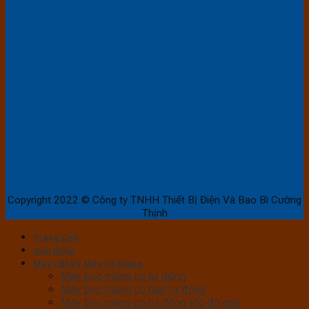
Copyright 2022 © Công ty TNHH Thiết Bị Điện Và Bao Bì Cường
Thịnh
Trang Chủ
Giới thiệu
Máy Cắt Và Máy Co Màng
Máy bọc màng co tự động
Máy bọc màng co bán tự động
Máy bọc màng co tự động tốc độ cao