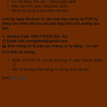
Tư vấn đúng nhu cầu – đúng ngân sách
Máy sẵn kho, giao hàng toàn quốc
Hỗ trợ kỹ thuật & bảo hành dài hạn
Liên hệ ngay để được tư vấn máy bọc màng co POF tự
động cho chén đĩa mo cau phù hợp nhất cho xưởng của
bạn.
📞
Hotline/Zalo: 0931175359 (Ms. Ái)
📩
Email: kd4.cuongthinh@gmail.com
🏭
Xem màng co & máy bọc màng co tự động – tư vấn
trực tiếp tại xưởng:
HCM: 237/29/11 Lê Văn Khương, P. Hiệp Thành, Quận
12
HN: 47 Đường Việt Hùng, H. Đông Anh, Hà Nội
Quét
QR Code: