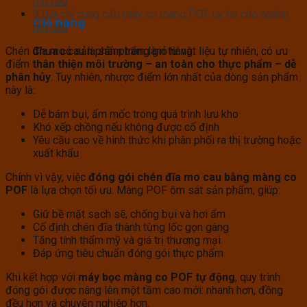
mo cau
9
Địa chỉ cung cấp máy co màng POF uy tín cho ngành
Giỏ hàng
mo cau
Chưa có sản phẩm trong giỏ hàng.
Chén đĩa mo cau là sản phẩm làm từ vật liệu tự nhiên, có ưu
điểm
thân thiện môi trường – an toàn cho thực phẩm – dễ
phân hủy
. Tuy nhiên, nhược điểm lớn nhất của dòng sản phẩm
này là:
Dễ bám bụi, ẩm mốc trong quá trình lưu kho
Khó xếp chồng nếu không được cố định
Yêu cầu cao về hình thức khi phân phối ra thị trường hoặc
xuất khẩu
Chính vì vậy, việc
đóng gói chén đĩa mo cau bằng màng co
POF
là lựa chọn tối ưu. Màng POF ôm sát sản phẩm, giúp:
Giữ bề mặt sạch sẽ, chống bụi và hơi ẩm
Cố định chén đĩa thành từng lốc gọn gàng
Tăng tính thẩm mỹ và giá trị thương mại
Đáp ứng tiêu chuẩn đóng gói thực phẩm
Khi kết hợp với
máy bọc màng co POF tự động
, quy trình
đóng gói được nâng lên một tầm cao mới: nhanh hơn, đồng
đều hơn và chuyên nghiệp hơn.