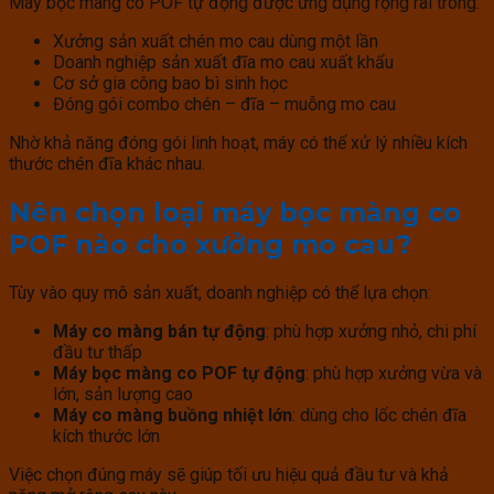
Máy bọc màng co POF tự động được ứng dụng rộng rãi trong:
Xưởng sản xuất chén mo cau dùng một lần
Doanh nghiệp sản xuất đĩa mo cau xuất khẩu
Cơ sở gia công bao bì sinh học
Đóng gói combo chén – đĩa – muỗng mo cau
Nhờ khả năng đóng gói linh hoạt, máy có thể xử lý nhiều kích
thước chén đĩa khác nhau.
Nên chọn loại máy bọc màng co
POF nào cho xưởng mo cau?
Tùy vào quy mô sản xuất, doanh nghiệp có thể lựa chọn:
Máy co màng bán tự động
: phù hợp xưởng nhỏ, chi phí
đầu tư thấp
Máy bọc màng co POF tự động
: phù hợp xưởng vừa và
lớn, sản lượng cao
Máy co màng buồng nhiệt lớn
: dùng cho lốc chén đĩa
kích thước lớn
Việc chọn đúng máy sẽ giúp tối ưu hiệu quả đầu tư và khả