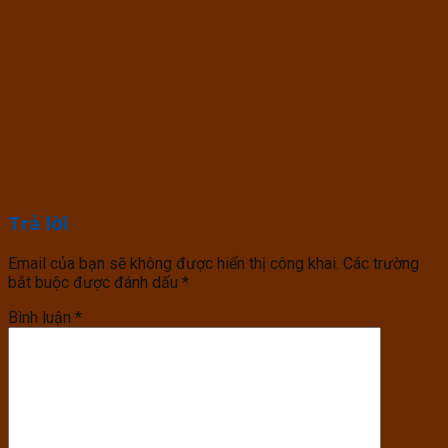
Trả lời
Email của bạn sẽ không được hiển thị công khai.
Các trường
bắt buộc được đánh dấu
*
Bình luận
*