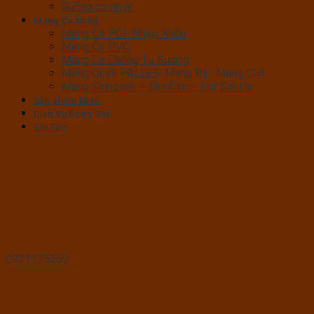
Buồng co nhiệt
Màng Co Nhiệt
Màng Co POF Nhập Khẩu
Màng Co PVC
Màng Co Chống Tụ Sương
Màng Quấn PALLET- Màng PE- Màng Chit
Màng Skinpack – Skinfilm – Hút Sát Da
Sản phẩm khác
Dịch Vụ Đóng Gói
Tin Tức
0931175359