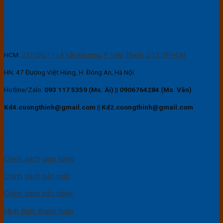
CÔNG TY TNHH THIẾT BỊ ĐIỆN VÀ BAO BÌ CƯỜNG THỊNH
HCM:
237/29/11 Lê Văn Khương, P. Hiệp Thành, Q12, TP.HCM
HN: 47 Đường Việt Hùng, H. Đông An, Hà Nội
Hotline/Zalo:
093 117 5359 (Ms. Ái)
||
0906764284 (Ms. Vân)
Kd4.cuongthinh@gmail.com || Kd2.cuongthinh@gmail.com
CHÍNH SÁCH KHÁCH HÀNG
Chính sách giao hàng
Chính sách bảo mật
Chính sách bảo hành
Hình thức thanh toán