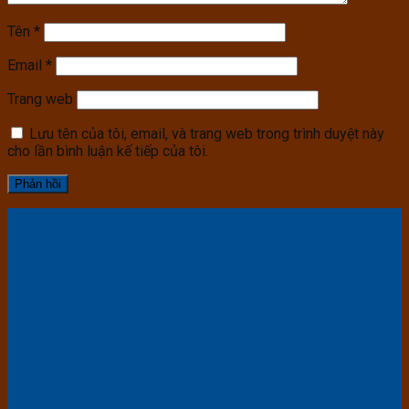
Tên
*
Email
*
Trang web
Lưu tên của tôi, email, và trang web trong trình duyệt này
cho lần bình luận kế tiếp của tôi.