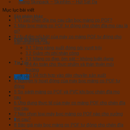
Màng Skinpack – Skinfilm – Hút Sát Da
Mục lục bài viết
Sản phẩm khác
1
Vì sao chén đĩa mo cau cần bọc màng co POF?
2
Máy bọc màng co POF tự động cho chén đĩa mo cau là
gì?
3
Ưu điểm nổi bật của máy co màng POF tự động cho
Dịch Vụ Đóng Gói
sản phẩm mo cau
3.1
Tăng năng suất đóng gói vượt trội
3.2
Giảm chi phí nhân công
3.3
Màng co đẹp, ôm sát – không biến dạng
Tin Tức
3.4
An toàn cho thực phẩm và thân thiện môi
trường
3.5
Dễ tích hợp vào dây chuyền sản xuất
Liên Hệ
4
Nguyên lý hoạt động của máy bọc màng co POF tự
động
5
So sánh màng co POF và PVC khi bọc chén đĩa mo
cau
6
Ứng dụng thực tế của máy co màng POF cho chén đĩa
mo cau
7
Nên chọn loại máy bọc màng co POF nào cho xưởng
mo cau?
0
8
Báo giá máy bọc màng co POF tự động cho chén đĩa