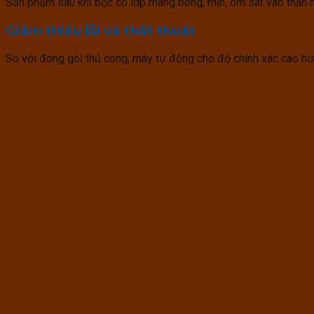
Sản phẩm sau khi bọc có lớp màng bóng, mịn, ôm sát vào thân hộ
Giảm thiểu lỗi và thất thoát
So với đóng gói thủ công, máy tự động cho độ chính xác cao hơn