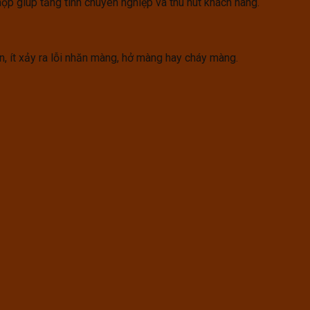
p giúp tăng tính chuyên nghiệp và thu hút khách hàng.
, ít xảy ra lỗi nhăn màng, hở màng hay cháy màng.