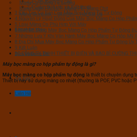
2.3
Tính thẩm mỹ cao
Màng Co Chống Tụ Sương
2.4
Giảm thiểu lỗi và thất thoát
Màng Quấn PALLET- Màng PE- Màng Chit
3
Cấu Tạo Cơ Bản Của Máy Bọc Màng Co Tự Động
Màng Skinpack – Skinfilm – Hút Sát Da
4
Nguyên Lý Hoạt Động Của Máy Bọc Màng Co Hộp Phẩ
5
Loại Màng Co Phù Hợp Với Máy
Sản phẩm khác
6
Một Số Dòng Máy Bọc Màng Co Hộp Phẩm Tự Động Đư
7
Những Lưu Ý Khi Vận Hành Máy Bọc Màng Co Hộp Mỹ
8
Địa Chỉ Mua Máy Bọc Màng Co Hộp Phẩm Tự Động Uy 
9
Kết Luận
10
CÔNG TY TNHH THIẾT BỊ ĐIỆN VÀ BAO BÌ CƯỜNG TH
Dịch Vụ Đóng Gói
Máy bọc màng co hộp phẩm tự động là gì?
Máy bọc màng co hộp phẩm tự động
là thiết bị chuyên dụng
Tin Tức
Thiết bị này sử dụng màng co nhiệt (thường là POF, PVC hoặc 
Liên Hệ