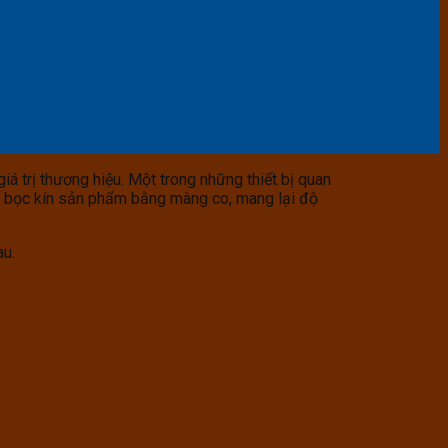
 trị thương hiệu. Một trong những thiết bị quan
để bọc kín sản phẩm bằng màng co, mang lại độ
au.