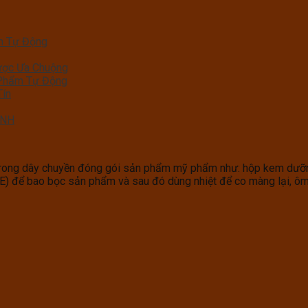
m Tự Động
ợc Ưa Chuộng
 Phẩm Tự Động
Tín
ỊNH
 trong dây chuyền đóng gói sản phẩm mỹ phẩm như: hộp kem dưỡng
PE) để bao bọc sản phẩm và sau đó dùng nhiệt để co màng lại, ô