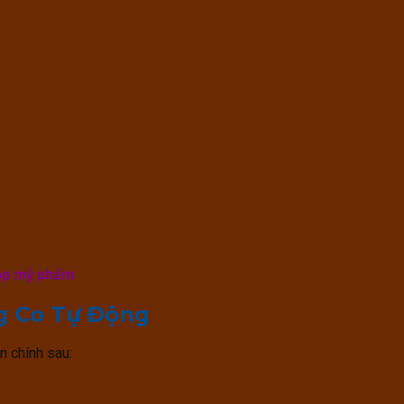
hộp mỹ phẩm
g Co Tự Động
 chính sau: