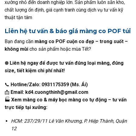
xưởng nhỏ đến doanh nghiệp lớn. Sản phẩm luôn sẵn kho,
chất lượng ổn định, giá cạnh tranh cùng dịch vụ tư vấn kỹ
thuật tận tâm
Liên hệ tư vấn & báo giá màng co POF túi
Bạn đang cần
màng co POF cuộn co đẹp – trong suốt –
không mùi
cho sản phẩm hoặc mùa Tết?
⊗ Liên hệ ngay để được tư vấn đúng loại màng, đúng
size, tiết kiệm chi phí nhất!
📞
Hotline/Zalo: 0931175359 (Ms. Ái)
📩
Email: kd4.cuongthinh@gmail.com
🏭
Xem màng co & máy bọc màng co tự động – tư vấn
trực tiếp tại xưởng:
HCM: 237/29/11 Lê Văn Khương, P. Hiệp Thành, Quận
12