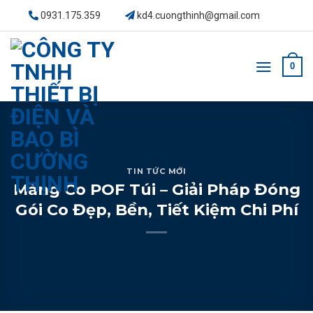
Skip
0931.175.359
kd4.cuongthinh@gmail.com
to
content
0
TIN TỨC MỚI
Màng Co POF Túi – Giải Pháp Đóng
Gói Co Đẹp, Bền, Tiết Kiệm Chi Phí