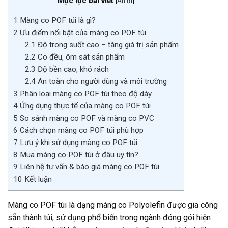
Mục lục bài viết
[
Ẩn đi
]
1
Màng co POF túi là gì?
2
Ưu điểm nổi bật của màng co POF túi
2.1
Độ trong suốt cao – tăng giá trị sản phẩm
2.2
Co đều, ôm sát sản phẩm
2.3
Độ bền cao, khó rách
2.4
An toàn cho người dùng và môi trường
3
Phân loại màng co POF túi theo độ dày
4
Ứng dụng thực tế của màng co POF túi
5
So sánh màng co POF và màng co PVC
6
Cách chọn màng co POF túi phù hợp
7
Lưu ý khi sử dụng màng co POF túi
8
Mua màng co POF túi ở đâu uy tín?
9
Liên hệ tư vấn & báo giá màng co POF túi
10
Kết luận
Màng co POF túi là dạng màng co Polyolefin được gia công
sẵn thành túi, sử dụng phổ biến trong ngành đóng gói hiện