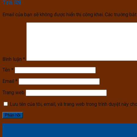
Trả lời
Email của bạn sẽ không được hiển thị công khai.
Các trường bắ
Bình luận
*
Tên
*
Email
*
Trang web
Lưu tên của tôi, email, và trang web trong trình duyệt này cho 