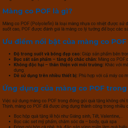
Màng co POF là gì?
Màng co POF (Polyolefin) là loại màng nhựa co nhiệt được sử dụ
suốt cao, POF được đánh giá là màng co lý tưởng để bọc các s
Ưu điểm nổi bật của màng co POF
Độ trong suốt và bóng đẹp cao:
Giúp sản phẩm bên trong
Bọc sát sản phẩm – tăng độ chắc chắn:
Màng co POF co
Không độc hại – thân thiện với môi trường:
Khác với mà
dụng.
Dễ sử dụng trên nhiều thiết bị:
Phù hợp với cả máy co mà
Ứng dụng của màng co POF trong 
Việc sử dụng màng co POF trong đóng gói quà tặng không chỉ t
Thịnh, màng co POF đã được ứng dụng thành công trong nhiều
Bọc hộp quà tặng lễ hội như Giáng sinh, Tết, Valentine,…
Bọc các set mỹ phẩm, chăm sóc da – body, quà spa
Đóng gói hộp cà phê, trà, đặc sản vùng miền làm quà biếu