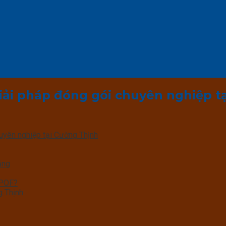
iải pháp đóng gói chuyên nghiệp t
uyên nghiệp tại Cường Thịnh
ặng
 POF?
g Thịnh