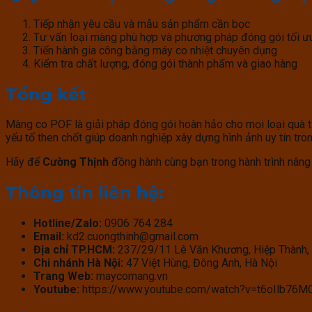
Tiếp nhận yêu cầu và mẫu sản phẩm cần bọc
Tư vấn loại màng phù hợp và phương pháp đóng gói tối ư
Tiến hành gia công bằng máy co nhiệt chuyên dụng
Kiểm tra chất lượng, đóng gói thành phẩm và giao hàng
Tổng kết
Màng co POF là giải pháp đóng gói hoàn hảo cho mọi loại quà tặ
yếu tố then chốt giúp doanh nghiệp xây dựng hình ảnh uy tín tro
Hãy để
Cường Thịnh
đồng hành cùng bạn trong hành trình nâng t
Thông tin liên hệ:
Hotline/Zalo:
0906 764 284
Email:
kd2.cuongthinh@gmail.com
Địa chỉ TP.HCM:
237/29/11 Lê Văn Khương, Hiệp Thành,
Chi nhánh Hà Nội:
47 Việt Hùng, Đông Anh, Hà Nội
Trang Web:
maycomang.vn
Youtube:
https://www.youtube.com/watch?v=t6oIlb76M