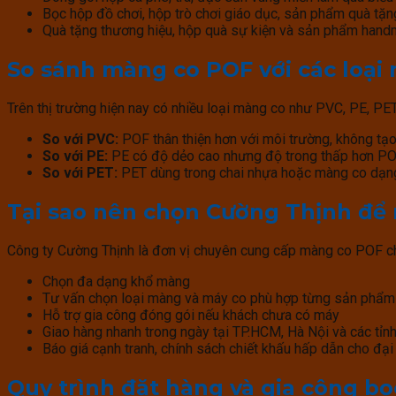
Bọc hộp đồ chơi, hộp trò chơi giáo dục, sản phẩm quà tặ
Quà tặng thương hiệu, hộp quà sự kiện và sản phẩm han
So sánh màng co POF với các loại
Trên thị trường hiện nay có nhiều loại màng co như PVC, PE, P
So với PVC:
POF thân thiện hơn với môi trường, không tạo
So với PE:
PE có độ dẻo cao nhưng độ trong thấp hơn POF,
So với PET:
PET dùng trong chai nhựa hoặc màng co dạng 
Tại sao nên chọn Cường Thịnh đ
Công ty Cường Thịnh là đơn vị chuyên cung cấp màng co POF chí
Chọn đa dạng khổ màng
Tư vấn chọn loại màng và máy co phù hợp từng sản phẩm
Hỗ trợ gia công đóng gói nếu khách chưa có máy
Giao hàng nhanh trong ngày tại TP.HCM, Hà Nội và các tỉnh
Báo giá cạnh tranh, chính sách chiết khấu hấp dẫn cho đại
Quy trình đặt hàng và gia công bọ