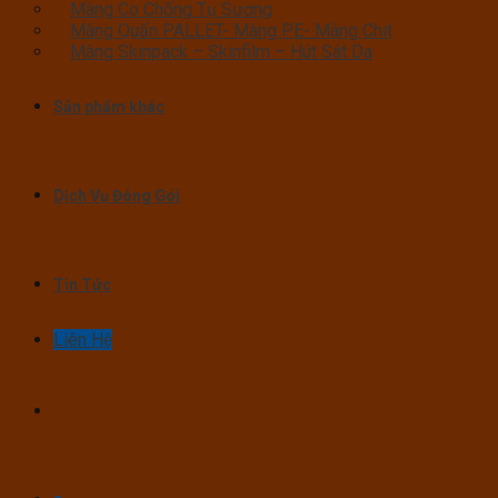
Màng Co Chống Tụ Sương
Màng Quấn PALLET- Màng PE- Màng Chit
Màng Skinpack – Skinfilm – Hút Sát Da
Sản phẩm khác
Dịch Vụ Đóng Gói
Tin Tức
Liên Hệ