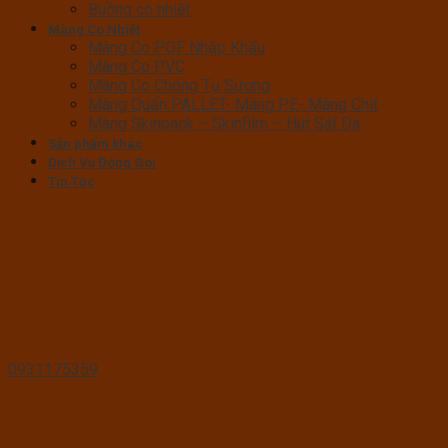
Buồng co nhiệt
Màng Co Nhiệt
Màng Co POF Nhập Khẩu
Màng Co PVC
Màng Co Chống Tụ Sương
Màng Quấn PALLET- Màng PE- Màng Chit
Màng Skinpack – Skinfilm – Hút Sát Da
Sản phẩm khác
Dịch Vụ Đóng Gói
Tin Tức
0931175359