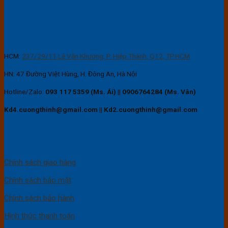
CÔNG TY TNHH THIẾT BỊ ĐIỆN VÀ BAO BÌ CƯỜNG THỊNH
HCM:
237/29/11 Lê Văn Khương, P. Hiệp Thành, Q12, TP.HCM
HN: 47 Đường Việt Hùng, H. Đông An, Hà Nội
Hotline/Zalo:
093 117 5359 (Ms. Ái)
||
0906764284 (Ms. Vân)
Kd4.cuongthinh@gmail.com || Kd2.cuongthinh@gmail.com
CHÍNH SÁCH KHÁCH HÀNG
Chính sách giao hàng
Chính sách bảo mật
Chính sách bảo hành
Hình thức thanh toán