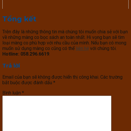
Tổng kết
Trên đây là những thông tin mà chúng tôi muốn chia sẻ với bạn
về những màng co bọc sách an toàn nhất. Hi vọng bạn sẽ tìm
loại màng co phù hợp với nhu cầu của mình. Nếu bạn có mong
muốn sử dụng màng co cũng có thể
liên hệ
với chúng tôi.
Hotline:
058.296.6619
.
Trả lời
Email của bạn sẽ không được hiển thị công khai.
Các trường
bắt buộc được đánh dấu
*
Bình luận
*