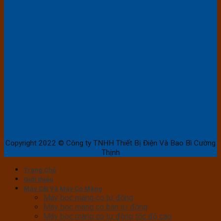
Copyright 2022 © Công ty TNHH Thiết Bị Điện Và Bao Bì Cường
Thịnh
Trang Chủ
Giới thiệu
Máy Cắt Và Máy Co Màng
Máy bọc màng co tự động
Máy bọc màng co bán tự động
Máy bọc màng co tự động tốc độ cao