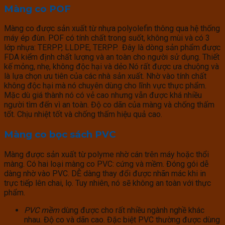
Màng co POF
Màng co được sản xuất từ nhựa polyolefin thông qua hệ thống
máy ép đùn. POF có tính chất trong suốt, không mùi và có 3
lớp nhựa: TERPP, LLDPE, TERPP. Đây là dòng sản phẩm được
FDA kiểm định chất lượng và an toàn cho người sử dụng. Thiết
kế mỏng, nhẹ, không độc hại và dẻo.Nó rất được ưa chuộng và
là lựa chọn ưu tiên của các nhà sản xuất. Nhờ vào tính chất
không độc hại mà nó chuyên dùng cho lĩnh vực thực phẩm.
Mặc dù giá thành nó có vẻ cao nhưng vẫn được khá nhiều
người tìm đến vì an toàn. Độ co dãn của màng và chống thấm
tốt. Chịu nhiệt tốt và chống thấm hiệu quả cao.
Màng co bọc sách PVC
Màng được sản xuất từ polyme nhờ cán trên máy hoặc thổi
màng. Có hai loại màng co PVC: cứng và mềm. Đóng gói dễ
dàng nhờ vào PVC. DỄ dàng thay đổi được nhãn mác khi in
trực tiếp lên chai, lọ. Tuy nhiên, nó sẽ không an toàn với thực
phẩm.
PVC mềm
dùng được cho rất nhiều ngành nghề khác
nhau. Độ co và dãn cao. Đặc biệt PVC thường được dùng