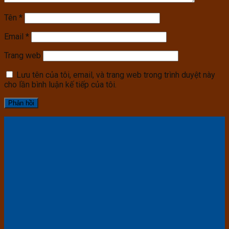
Tên
*
Email
*
Trang web
Lưu tên của tôi, email, và trang web trong trình duyệt này
cho lần bình luận kế tiếp của tôi.