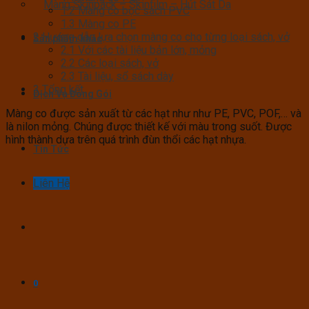
Màng Skinpack – Skinfilm – Hút Sát Da
1.2
Màng co bọc sách PVC
1.3
Màng co PE
2
Hướng dẫn lựa chọn màng co cho từng loại sách, vở
Sản phẩm khác
2.1
Với các tài liệu bản lớn, mỏng
2.2
Các loại sách, vở
2.3
Tài liệu, sổ sách dày
3
Tổng kết
Dịch Vụ Đóng Gói
Màng co được sản xuất từ các hạt như như PE, PVC, POF,… và
là nilon mỏng. Chúng được thiết kế với màu trong suốt. Được
hình thành dựa trên quá trình đùn thổi các hạt nhựa.
Tin Tức
Liên Hệ
0