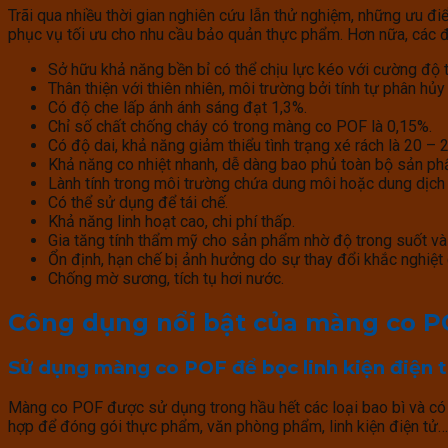
Trãi qua nhiều thời gian nghiên cứu lẫn thử nghiệm, những ưu đ
phục vụ tối ưu cho nhu cầu bảo quản thực phẩm. Hơn nữa, các đ
Sở hữu khả năng bền bỉ có thể chịu lực kéo với cường đ
Thân thiện với thiên nhiên, môi trường bởi tính tự phân hủy 
Có độ che lấp ánh ánh sáng đạt 1,3%.
Chỉ số chất chống cháy có trong màng co POF là 0,15%.
Có độ dai, khả năng giảm thiểu tình trạng xé rách là 20 –
Khả năng co nhiệt nhanh, dễ dàng bao phủ toàn bộ sản phẩm
Lành tính trong môi trường chứa dung môi hoặc dung dịch 
Có thể sử dụng để tái chế.
Khả năng linh hoạt cao, chi phí thấp.
Gia tăng tính thẩm mỹ cho sản phẩm nhờ độ trong suốt và
Ổn định, hạn chế bị ảnh hưởng do sự thay đổi khắc nghiệt c
Chống mờ sương, tích tụ hơi nước.
Công dụng nổi bật của màng co P
Sử dụng màng co POF để bọc linh kiện điện 
Màng co POF được sử dụng trong hầu hết các loại bao bì và có
hợp để đóng gói thực phẩm, văn phòng phẩm, linh kiện điện tử…