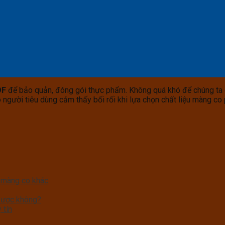
OF
để bảo quản, đóng gói thực phẩm. Không quá khó để chúng ta 
o người tiêu dùng cảm thấy bối rối khi lựa chọn chất liệu màng c
 màng co khác
được không?
 tín