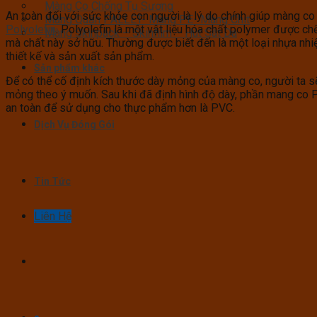
Màng Co Chống Tụ Sương
An toàn đối với sức khỏe con người là lý do chính giúp màng 
Màng Quấn PALLET- Màng PE- Màng Chit
Polyolefin
. Polyolefin là một vật liệu hóa chất polymer được ch
Màng Skinpack – Skinfilm – Hút Sát Da
mà chất này sở hữu. Thường được biết đến là một loại nhựa nhiệt
thiết kế và sản xuất sản phẩm.
Sản phẩm khác
Để có thể cố định kích thước dày mỏng của màng co, người ta sẽ
mỏng theo ý muốn. Sau khi đã định hình độ dày, phần mang co PO
an toàn để sử dụng cho thực phẩm hơn là PVC.
Dịch Vụ Đóng Gói
Tin Tức
Liên Hệ