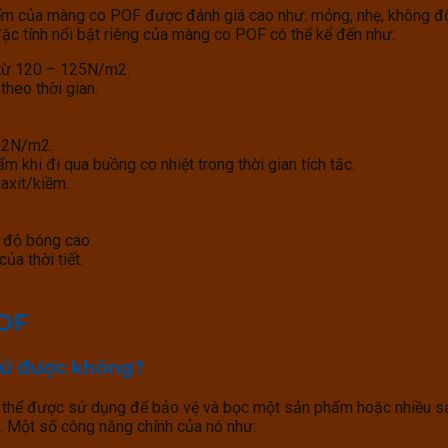
iểm của màng co POF được đánh giá cao như: mỏng, nhẹ, không độc
ặc tính nổi bật riêng của màng co POF có thể kể đến như:
ộ từ 120 – 125N/m
2
.
theo thời gian.
 22N/m
2
.
 khi đi qua buồng co nhiệt trong thời gian tích tắc.
axit/kiềm.
 độ bóng cao.
ủa thời tiết.
OF
tử được không?
 thể được sử dụng để bảo vệ và bọc một sản phẩm hoặc nhiều sả
. Một số công năng chính của nó như: