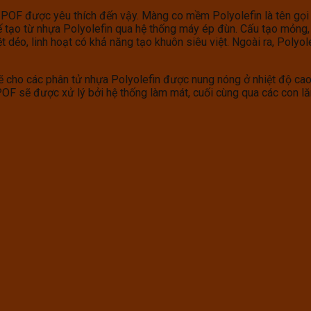
co POF được yêu thích đến vậy. Màng co mềm Polyolefin là tên gọ
ế tạo từ nhựa Polyolefin qua hệ thống máy ép đùn. Cấu tạo mỏng, 
 dẻo, linh hoạt có khả năng tạo khuôn siêu việt. Ngoài ra, Polyo
 cho các phân tử nhựa Polyolefin được nung nóng ở nhiệt độ cao v
F sẽ được xử lý bởi hệ thống làm mát, cuối cùng qua các con lăn 