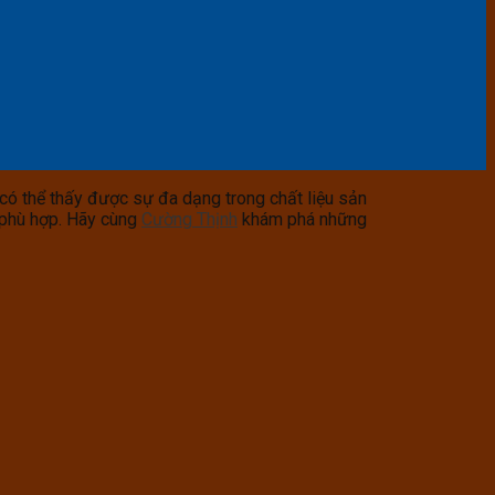
có thể thấy được sự đa dạng trong chất liệu sản
o phù hợp. Hãy cùng
Cường Thịnh
khám phá những