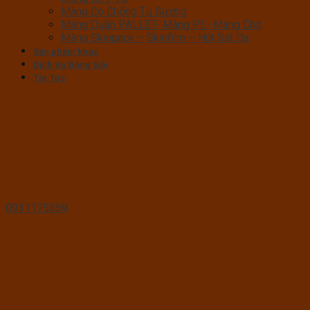
Màng Co Chống Tụ Sương
Màng Quấn PALLET- Màng PE- Màng Chit
Màng Skinpack – Skinfilm – Hút Sát Da
Sản phẩm khác
Dịch Vụ Đóng Gói
Tin Tức
0931175359