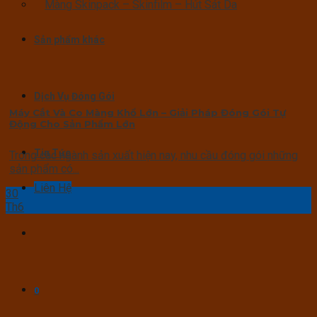
Màng Skinpack – Skinfilm – Hút Sát Da
Sản phẩm khác
Dịch Vụ Đóng Gói
Máy Cắt Và Co Màng Khổ Lớn – Giải Pháp Đóng Gói Tự
Động Cho Sản Phẩm Lớn
Tin Tức
Trong các ngành sản xuất hiện nay, nhu cầu đóng gói những
sản phẩm có...
Liên Hệ
30
Th6
0