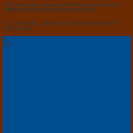
POF Shrink Film – Màng co POF nhập khẩu tại Công Ty
TNHH Thiết Bị Điện Và Bao Bì Cường Thịnh
POF Shrink Film – Màng co POF nhập khẩu tại Công Ty
TNHH Thiết Bị...
16
Th12
CÔNG TY TNHH THIẾT BỊ ĐIỆN VÀ BAO BÌ CƯỜNG THỊNH