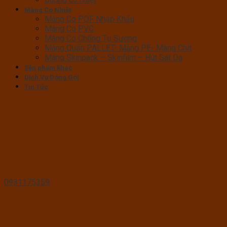
Màng Co Nhiệt
Màng Co POF Nhập Khẩu
Màng Co PVC
Màng Co Chống Tụ Sương
Màng Quấn PALLET- Màng PE- Màng Chit
Màng Skinpack – Skinfilm – Hút Sát Da
Sản phẩm khác
Dịch Vụ Đóng Gói
Tin Tức
0931175359