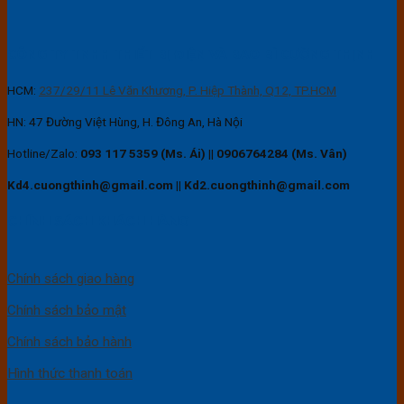
CÔNG TY TNHH THIẾT BỊ ĐIỆN VÀ BAO BÌ CƯỜNG THỊNH
HCM:
237/29/11 Lê Văn Khương, P. Hiệp Thành, Q12, TP.HCM
HN: 47 Đường Việt Hùng, H. Đông An, Hà Nội
Hotline/Zalo:
093 117 5359 (Ms. Ái)
||
0906764284 (Ms. Vân)
Kd4.cuongthinh@gmail.com || Kd2.cuongthinh@gmail.com
CHÍNH SÁCH KHÁCH HÀNG
Chính sách giao hàng
Chính sách bảo mật
Chính sách bảo hành
Hình thức thanh toán