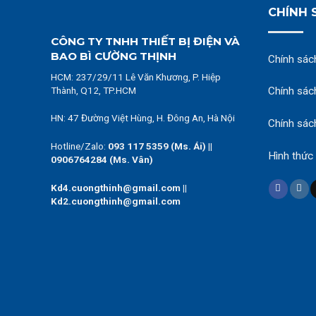
CHÍNH 
CÔNG TY TNHH THIẾT BỊ ĐIỆN VÀ
BAO BÌ CƯỜNG THỊNH
Chính sác
HCM:
237/29/11 Lê Văn Khương, P. Hiệp
Thành, Q12, TP.HCM
Chính sác
HN: 47 Đường Việt Hùng, H. Đông An, Hà Nội
Chính sác
Hotline/Zalo:
093 117 5359 (Ms. Ái)
||
Hình thức
0906764284 (Ms. Vân)
Kd4.cuongthinh@gmail.com ||
Kd2.cuongthinh@gmail.com