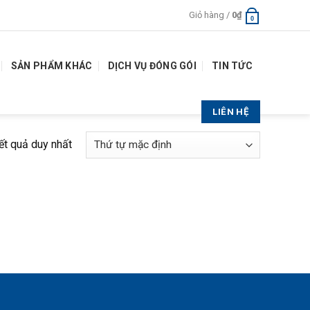
Giỏ hàng /
0
₫
0
SẢN PHẨM KHÁC
DỊCH VỤ ĐÓNG GÓI
TIN TỨC
LIÊN HỆ
kết quả duy nhất