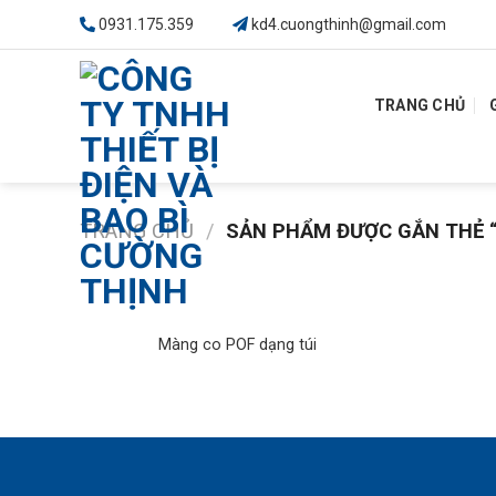
Skip
0931.175.359
kd4.cuongthinh@gmail.com
to
content
TRANG CHỦ
TRANG CHỦ
/
SẢN PHẨM ĐƯỢC GẮN THẺ “
Màng co POF dạng túi