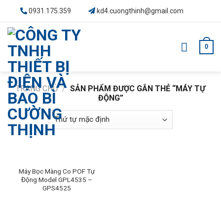
Skip
0931.175.359
kd4.cuongthinh@gmail.com
to
content
0
TRANG CHỦ
/
SẢN PHẨM ĐƯỢC GẮN THẺ “MÁY TỰ
ĐỘNG”
Máy Bọc Màng Co POF Tự
Động Model GPL4535 –
GPS4525