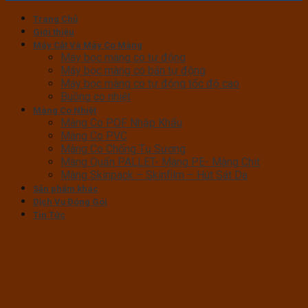
Trang Chủ
Giới thiệu
Máy Cắt Và Máy Co Màng
Máy bọc màng co tự động
Máy bọc màng co bán tự động
Máy bọc màng co tự động tốc độ cao
Buồng co nhiệt
Màng Co Nhiệt
Màng Co POF Nhập Khẩu
Màng Co PVC
Màng Co Chống Tụ Sương
Màng Quấn PALLET- Màng PE- Màng Chit
Màng Skinpack – Skinfilm – Hút Sát Da
Sản phẩm khác
Dịch Vụ Đóng Gói
Tin Tức