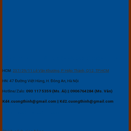
CÔNG TY TNHH THIẾT BỊ ĐIỆN VÀ BAO BÌ CƯỜNG THỊNH
HCM:
237/29/11 Lê Văn Khương, P. Hiệp Thành, Q12, TP.HCM
HN: 47 Đường Việt Hùng, H. Đông An, Hà Nội
Hotline/Zalo:
093 117 5359 (Ms. Ái)
||
0906764284 (Ms. Vân)
Kd4.cuongthinh@gmail.com || Kd2.cuongthinh@gmail.com
CHÍNH SÁCH KHÁCH HÀNG