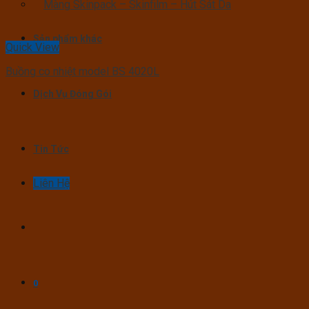
Màng Skinpack – Skinfilm – Hút Sát Da
Sản phẩm khác
Quick View
Buồng co nhiệt model BS 4020L
Dịch Vụ Đóng Gói
Tin Tức
Liên Hệ
0