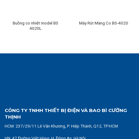
Buồng co nhiệt model BS
Máy Rút Màng Co BS-4020
4020L
CÔNG TY TNHH THIẾT BỊ ĐIỆN VÀ BAO BÌ CƯỜNG
THỊNH
HCM:
237/29/11 Lê Văn Khương, P. Hiệp Thành, Q12, TP.HCM
HN: 47 Đường Việt Hùng, H. Đông An, Hà Nội