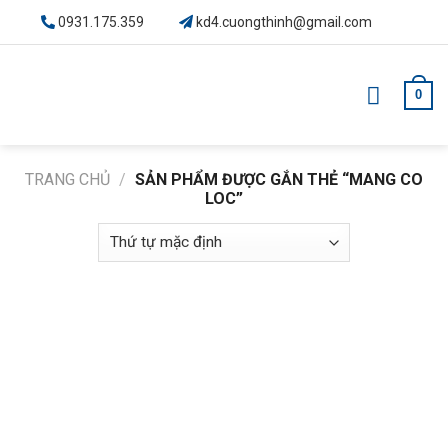
Skip
0931.175.359
kd4.cuongthinh@gmail.com
to
content
0
TRANG CHỦ
/
SẢN PHẨM ĐƯỢC GẮN THẺ “MANG CO
LOC”