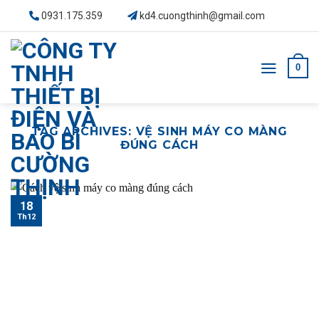
Skip
0931.175.359
kd4.cuongthinh@gmail.com
to
content
0
TAG ARCHIVES:
VỆ SINH MÁY CO MÀNG
ĐÚNG CÁCH
18
Th12