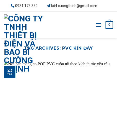
Skip
0931.175.359
kd4.cuongthinh@gmail.com
to
content
0
TAG ARCHIVES:
PVC KÍN ĐÁY
22
Th2