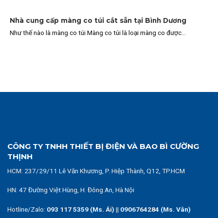
Nhà cung cấp màng co túi cắt sẵn tại Bình Dương
Như thế nào là màng co túi Màng co túi là loại màng co được...
CÔNG TY TNHH THIẾT BỊ ĐIỆN VÀ BAO BÌ CƯỜNG
THỊNH
HCM:
237/29/11 Lê Văn Khương, P. Hiệp Thành, Q12, TP.HCM
HN: 47 Đường Việt Hùng, H. Đông An, Hà Nội
Hotline/Zalo:
093 117 5359 (Ms. Ái)
||
0906764284 (Ms. Vân)