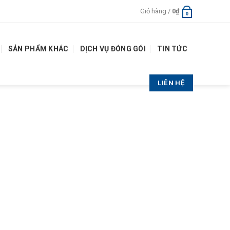
Giỏ hàng /
0
₫
0
SẢN PHẨM KHÁC
DỊCH VỤ ĐÓNG GÓI
TIN TỨC
LIÊN HỆ