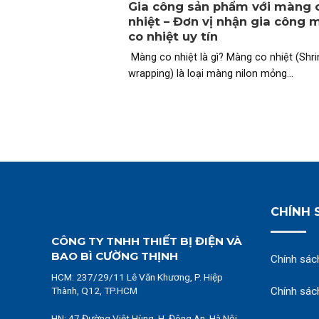
Gia công sản phẩm với màng 
nhiệt – Đơn vị nhận gia công
co nhiệt uy tín
Màng co nhiệt là gì? Màng co nhiệt (Shri
wrapping) là loại màng nilon mỏng...
CHÍNH 
CÔNG TY TNHH THIẾT BỊ ĐIỆN VÀ
BAO BÌ CƯỜNG THỊNH
Chính sác
HCM:
237/29/11 Lê Văn Khương, P. Hiệp
Thành, Q12, TP.HCM
Chính sác
HN: 47 Đường Việt Hùng, H. Đông An, Hà Nội