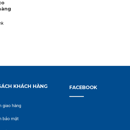
co
 màng
nk
SÁCH KHÁCH HÀNG
FACEBOOK
h giao hàng
h bảo mật