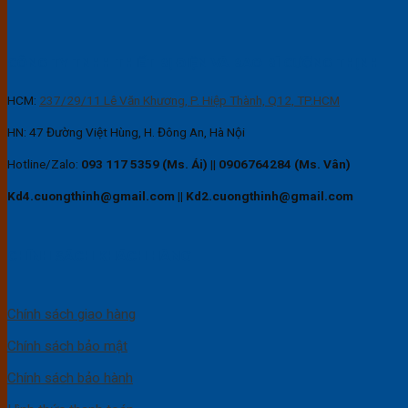
CÔNG TY TNHH THIẾT BỊ ĐIỆN VÀ BAO BÌ CƯỜNG THỊNH
HCM:
237/29/11 Lê Văn Khương, P. Hiệp Thành, Q12, TP.HCM
HN: 47 Đường Việt Hùng, H. Đông An, Hà Nội
Hotline/Zalo:
093 117 5359 (Ms. Ái)
||
0906764284 (Ms. Vân)
Kd4.cuongthinh@gmail.com || Kd2.cuongthinh@gmail.com
CHÍNH SÁCH KHÁCH HÀNG
Chính sách giao hàng
Chính sách bảo mật
Chính sách bảo hành