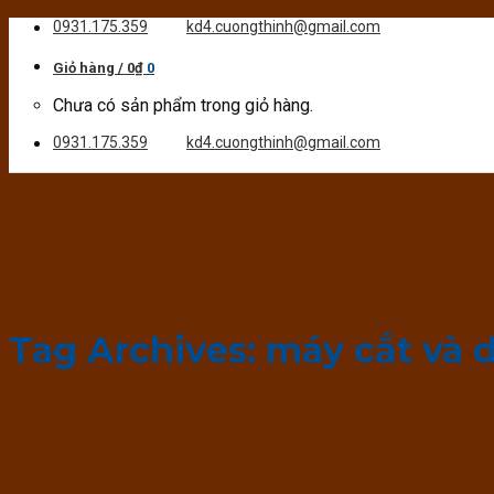
Skip
0931.175.359
kd4.cuongthinh@gmail.com
to
content
Giỏ hàng /
0
₫
0
Chưa có sản phẩm trong giỏ hàng.
0931.175.359
kd4.cuongthinh@gmail.com
Tag Archives:
máy cắt và 