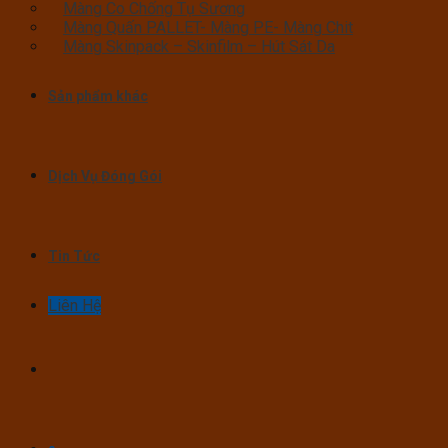
Màng Co Chống Tụ Sương
Màng Quấn PALLET- Màng PE- Màng Chit
Màng Skinpack – Skinfilm – Hút Sát Da
Sản phẩm khác
Dịch Vụ Đóng Gói
Tin Tức
Liên Hệ