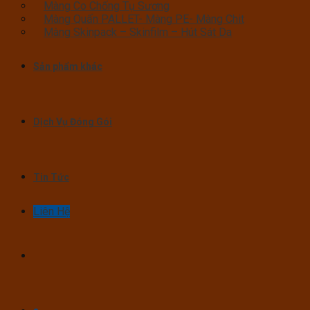
Màng Co Chống Tụ Sương
Màng Quấn PALLET- Màng PE- Màng Chit
Màng Skinpack – Skinfilm – Hút Sát Da
Sản phẩm khác
Dịch Vụ Đóng Gói
Tin Tức
Liên Hệ