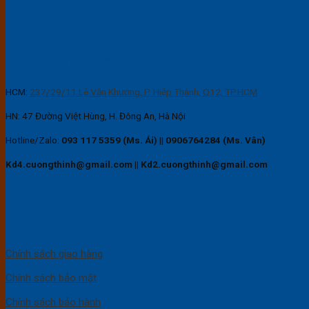
CÔNG TY TNHH THIẾT BỊ ĐIỆN VÀ BAO BÌ CƯỜNG THỊNH
HCM:
237/29/11 Lê Văn Khương, P. Hiệp Thành, Q12, TP.HCM
HN: 47 Đường Việt Hùng, H. Đông An, Hà Nội
Hotline/Zalo:
093 117 5359 (Ms. Ái)
||
0906764284 (Ms. Vân)
Kd4.cuongthinh@gmail.com || Kd2.cuongthinh@gmail.com
CHÍNH SÁCH KHÁCH HÀNG
Chính sách giao hàng
Chính sách bảo mật
Chính sách bảo hành