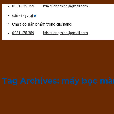
Skip
0931.175.359
kd4.cuongthinh@gmail.com
to
content
Giỏ hàng /
0
₫
0
Chưa có sản phẩm trong giỏ hàng.
0931.175.359
kd4.cuongthinh@gmail.com
Tag Archives:
máy bọc màn