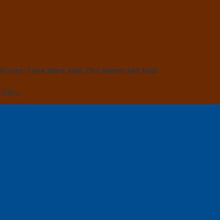
ời Gian, Tăng Năng Suất Cho Ngành Sản Xuất
ian,...