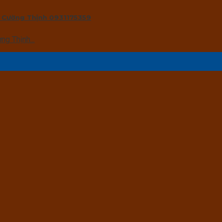
y Cường Thịnh 0931175359
g Thịnh...