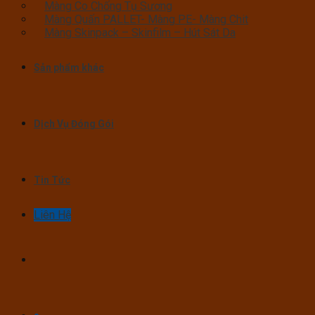
Màng Co Chống Tụ Sương
Màng Quấn PALLET- Màng PE- Màng Chit
Màng Skinpack – Skinfilm – Hút Sát Da
Sản phẩm khác
Dịch Vụ Đóng Gói
Tin Tức
Liên Hệ