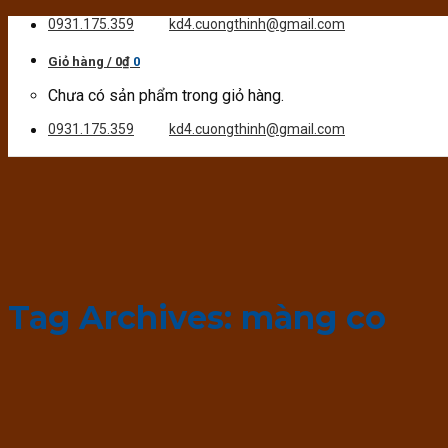
Skip
0931.175.359
kd4.cuongthinh@gmail.com
to
content
Giỏ hàng /
0
₫
0
Chưa có sản phẩm trong giỏ hàng.
0931.175.359
kd4.cuongthinh@gmail.com
Tag Archives:
màng co