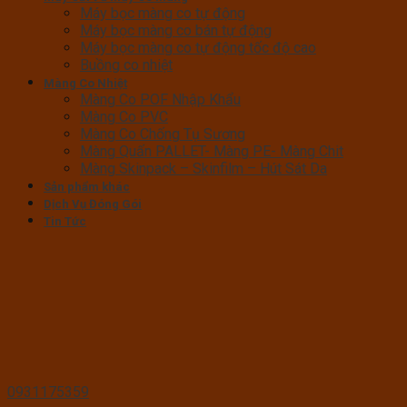
Máy bọc màng co tự động
Máy bọc màng co bán tự động
Máy bọc màng co tự động tốc độ cao
Buồng co nhiệt
Màng Co Nhiệt
Màng Co POF Nhập Khẩu
Màng Co PVC
Màng Co Chống Tụ Sương
Màng Quấn PALLET- Màng PE- Màng Chit
Màng Skinpack – Skinfilm – Hút Sát Da
Sản phẩm khác
Dịch Vụ Đóng Gói
Tin Tức
0931175359