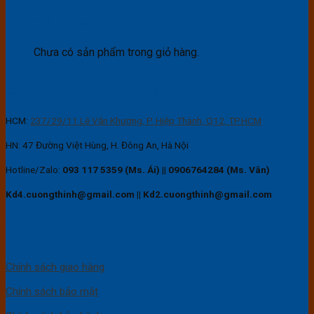
Giỏ hàng
Chưa có sản phẩm trong giỏ hàng.
CÔNG TY TNHH THIẾT BỊ ĐIỆN VÀ BAO BÌ CƯỜNG THỊNH
HCM:
237/29/11 Lê Văn Khương, P. Hiệp Thành, Q12, TP.HCM
HN: 47 Đường Việt Hùng, H. Đông An, Hà Nội
Hotline/Zalo:
093 117 5359 (Ms. Ái)
||
0906764284 (Ms. Vân)
Kd4.cuongthinh@gmail.com || Kd2.cuongthinh@gmail.com
CHÍNH SÁCH KHÁCH HÀNG
Chính sách giao hàng
Chính sách bảo mật