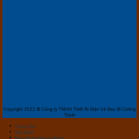
Copyright 2022 © Công ty TNHH Thiết Bị Điện Và Bao Bì Cường
Thịnh
Trang Chủ
Giới thiệu
Máy Cắt Và Máy Co Màng