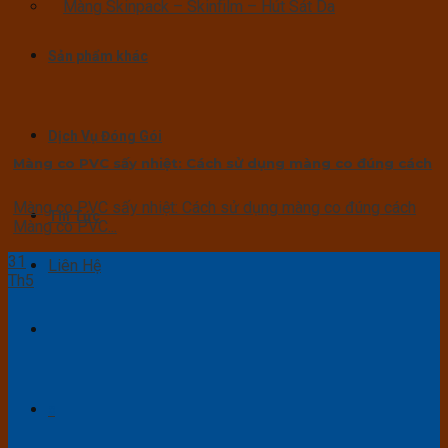
Màng Skinpack – Skinfilm – Hút Sát Da
Sản phẩm khác
Dịch Vụ Đóng Gói
Màng co PVC sấy nhiệt: Cách sử dụng màng co đúng cách
Màng co PVC sấy nhiệt: Cách sử dụng màng co đúng cách
Tin Tức
Màng co PVC...
31
Liên Hệ
Th5
0