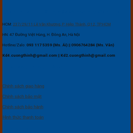
CÔNG TY TNHH THIẾT BỊ ĐIỆN VÀ BAO BÌ CƯỜNG THỊNH
HCM:
237/29/11 Lê Văn Khương, P. Hiệp Thành, Q12, TP.HCM
HN: 47 Đường Việt Hùng, H. Đông An, Hà Nội
Hotline/Zalo:
093 117 5359 (Ms. Ái)
||
0906764284 (Ms. Vân)
Kd4.cuongthinh@gmail.com || Kd2.cuongthinh@gmail.com
CHÍNH SÁCH KHÁCH HÀNG
Chính sách giao hàng
Chính sách bảo mật
Chính sách bảo hành
Hình thức thanh toán
FACEBOOK