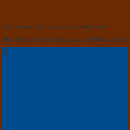
Nhà cung cấp màng co túi cắt sẵn tại Bình Dương
Như thế nào là màng co túi Màng co túi là loại màng co được...
22
Th2