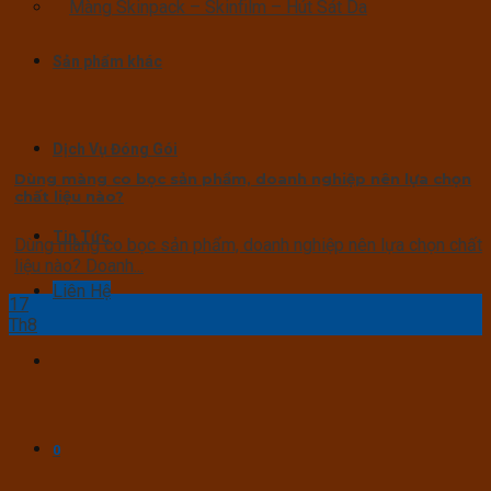
Màng Skinpack – Skinfilm – Hút Sát Da
Sản phẩm khác
Dịch Vụ Đóng Gói
Dùng màng co bọc sản phẩm, doanh nghiệp nên lựa chọn
chất liệu nào?
Tin Tức
Dùng màng co bọc sản phẩm, doanh nghiệp nên lựa chọn chất
liệu nào? Doanh...
Liên Hệ
17
Th8
0