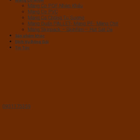
Màng Co Nhiệt
Màng Co POF Nhập Khẩu
Màng Co PVC
Màng Co Chống Tụ Sương
Màng Quấn PALLET- Màng PE- Màng Chit
Màng Skinpack – Skinfilm – Hút Sát Da
Sản phẩm khác
Dịch Vụ Đóng Gói
Tin Tức
0931175359