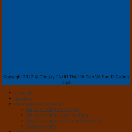
Copyright 2022 © Công ty TNHH Thiết Bị Điện Và Bao Bì Cường
Thịnh
Trang Chủ
Giới thiệu
Máy Cắt Và Máy Co Màng
Máy bọc màng co tự động
Máy bọc màng co bán tự động
Máy bọc màng co tự động tốc độ cao
Buồng co nhiệt