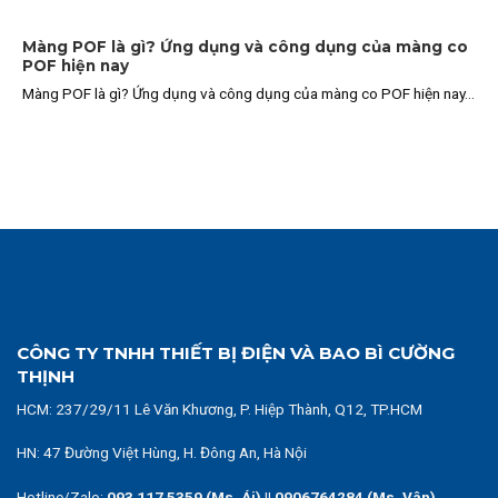
Màng POF là gì? Ứng dụng và công dụng của màng co
POF hiện nay
Màng POF là gì? Ứng dụng và công dụng của màng co POF hiện nay...
CÔNG TY TNHH THIẾT BỊ ĐIỆN VÀ BAO BÌ CƯỜNG
THỊNH
HCM:
237/29/11 Lê Văn Khương, P. Hiệp Thành, Q12, TP.HCM
HN: 47 Đường Việt Hùng, H. Đông An, Hà Nội
Hotline/Zalo:
093 117 5359 (Ms. Ái)
||
0906764284 (Ms. Vân)