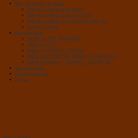
Máy Cắt Và Máy Co Màng
Máy bọc màng co tự động
Máy bọc màng co bán tự động
Máy bọc màng co tự động tốc độ cao
Buồng co nhiệt
Màng Co Nhiệt
Màng Co POF Nhập Khẩu
Màng Co PVC
Màng Co Chống Tụ Sương
Màng Quấn PALLET- Màng PE- Màng Chit
Màng Skinpack – Skinfilm – Hút Sát Da
Sản phẩm khác
Dịch Vụ Đóng Gói
Tin Tức
0931175359