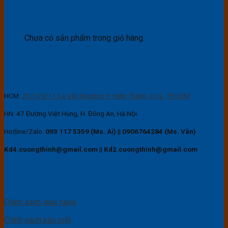
Giỏ hàng
Chưa có sản phẩm trong giỏ hàng.
CÔNG TY TNHH THIẾT BỊ ĐIỆN VÀ BAO BÌ CƯỜNG THỊNH
HCM:
237/29/11 Lê Văn Khương, P. Hiệp Thành, Q12, TP.HCM
HN: 47 Đường Việt Hùng, H. Đông An, Hà Nội
Hotline/Zalo:
093 117 5359 (Ms. Ái)
||
0906764284 (Ms. Vân)
Kd4.cuongthinh@gmail.com || Kd2.cuongthinh@gmail.com
CHÍNH SÁCH KHÁCH HÀNG
Chính sách giao hàng
Chính sách bảo mật