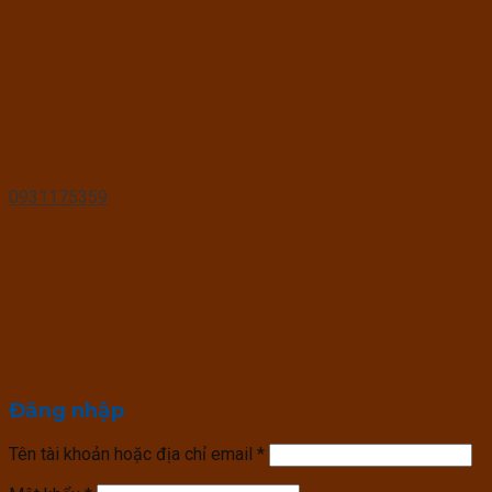
0931175359
Đăng nhập
Tên tài khoản hoặc địa chỉ email
*