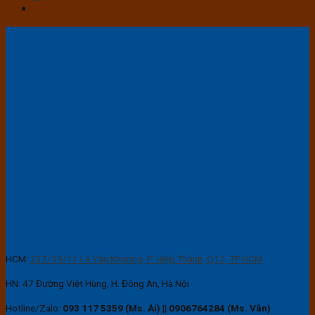
CÔNG TY TNHH THIẾT BỊ ĐIỆN VÀ BAO BÌ CƯỜNG THỊNH
HCM:
237/29/11 Lê Văn Khương, P. Hiệp Thành, Q12, TP.HCM
HN: 47 Đường Việt Hùng, H. Đông An, Hà Nội
Hotline/Zalo:
093 117 5359 (Ms. Ái)
||
0906764284 (Ms. Vân)