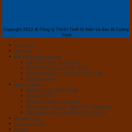
Copyright 2022 © Công ty TNHH Thiết Bị Điện Và Bao Bì Cường
Thịnh
Trang Chủ
Giới thiệu
Máy Cắt Và Máy Co Màng
Máy bọc màng co tự động
Máy bọc màng co bán tự động
Máy bọc màng co tự động tốc độ cao
Buồng co nhiệt
Màng Co Nhiệt
Màng Co POF Nhập Khẩu
Màng Co PVC
Màng Co Chống Tụ Sương
Màng Quấn PALLET- Màng PE- Màng Chit
Màng Skinpack – Skinfilm – Hút Sát Da
Sản phẩm khác
Dịch Vụ Đóng Gói
Tin Tức