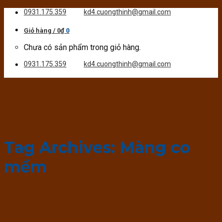
Skip
0931.175.359
kd4.cuongthinh@gmail.com
to
content
Giỏ hàng /
0
₫
0
Chưa có sản phẩm trong giỏ hàng.
0931.175.359
kd4.cuongthinh@gmail.com
Tag Archives:
Màng co
mềm