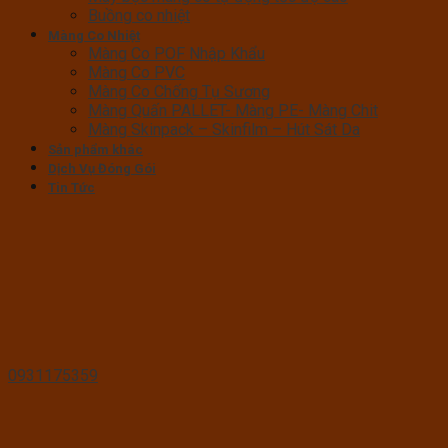
Buồng co nhiệt
Màng Co Nhiệt
Màng Co POF Nhập Khẩu
Màng Co PVC
Màng Co Chống Tụ Sương
Màng Quấn PALLET- Màng PE- Màng Chit
Màng Skinpack – Skinfilm – Hút Sát Da
Sản phẩm khác
Dịch Vụ Đóng Gói
Tin Tức
0931175359