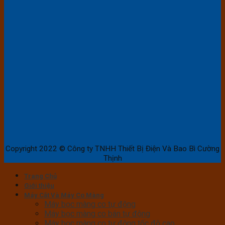
Copyright 2022 © Công ty TNHH Thiết Bị Điện Và Bao Bì Cường
Thịnh
Trang Chủ
Giới thiệu
Máy Cắt Và Máy Co Màng
Máy bọc màng co tự động
Máy bọc màng co bán tự động
Máy bọc màng co tự động tốc độ cao