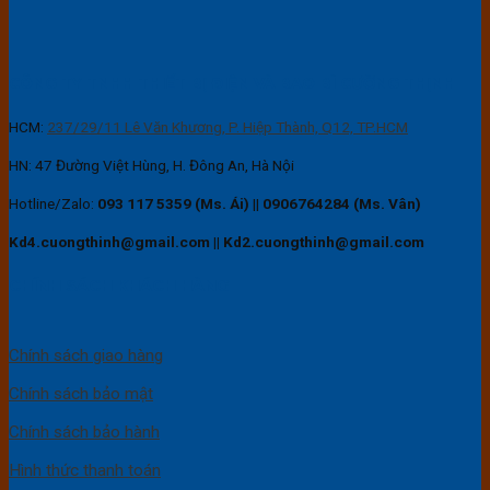
CÔNG TY TNHH THIẾT BỊ ĐIỆN VÀ BAO BÌ CƯỜNG THỊNH
HCM:
237/29/11 Lê Văn Khương, P. Hiệp Thành, Q12, TP.HCM
HN: 47 Đường Việt Hùng, H. Đông An, Hà Nội
Hotline/Zalo:
093 117 5359 (Ms. Ái)
||
0906764284 (Ms. Vân)
Kd4.cuongthinh@gmail.com || Kd2.cuongthinh@gmail.com
CHÍNH SÁCH KHÁCH HÀNG
Chính sách giao hàng
Chính sách bảo mật
Chính sách bảo hành
Hình thức thanh toán