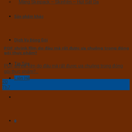
Màng Skinpack – Skinfilm – Hút Sát Da
Sản phẩm khác
Dịch Vụ Đóng Gói
POF shrink film do đâu mà rất được ưa chuộng trong đóng
gói thực phẩm?
Tin Tức
POF shrink film do đâu mà rất được ưa chuộng trong đóng
gói thực phẩm?...
Liên Hệ
20
Th7
0