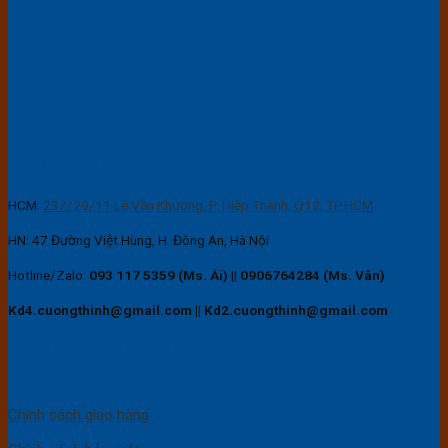
CÔNG TY TNHH THIẾT BỊ ĐIỆN VÀ BAO BÌ CƯỜNG THỊNH
HCM:
237/29/11 Lê Văn Khương, P. Hiệp Thành, Q12, TP.HCM
HN: 47 Đường Việt Hùng, H. Đông An, Hà Nội
Hotline/Zalo:
093 117 5359 (Ms. Ái)
||
0906764284 (Ms. Vân)
Kd4.cuongthinh@gmail.com || Kd2.cuongthinh@gmail.com
CHÍNH SÁCH KHÁCH HÀNG
Chính sách giao hàng