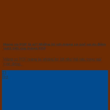
Màng co POF là gì? Những lợi ích màng co pof và ưu điểm
vượt trội của màng POF
Màng co POF mang lại những lợi ích như thế nào trong qui
trình đóng...
21
Th2