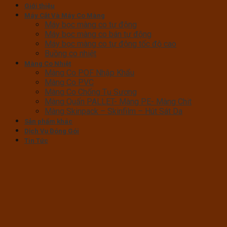
Giới thiệu
Máy Cắt Và Máy Co Màng
Máy bọc màng co tự động
Máy bọc màng co bán tự động
Máy bọc màng co tự động tốc độ cao
Buồng co nhiệt
Màng Co Nhiệt
Màng Co POF Nhập Khẩu
Màng Co PVC
Màng Co Chống Tụ Sương
Màng Quấn PALLET- Màng PE- Màng Chit
Màng Skinpack – Skinfilm – Hút Sát Da
Sản phẩm khác
Dịch Vụ Đóng Gói
Tin Tức