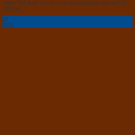
Màng POF là gì? Ứng dụng và công dụng của màng co POF
hiện nay...
29
Th10