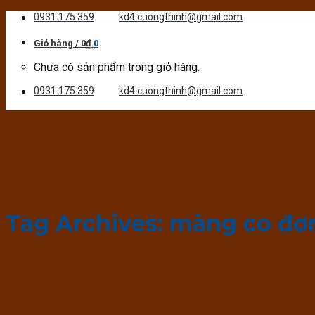
Skip
0931.175.359
kd4.cuongthinh@gmail.com
to
content
Giỏ hàng /
0
₫
0
Chưa có sản phẩm trong giỏ hàng.
0931.175.359
kd4.cuongthinh@gmail.com
Tag Archives:
màng co đơ