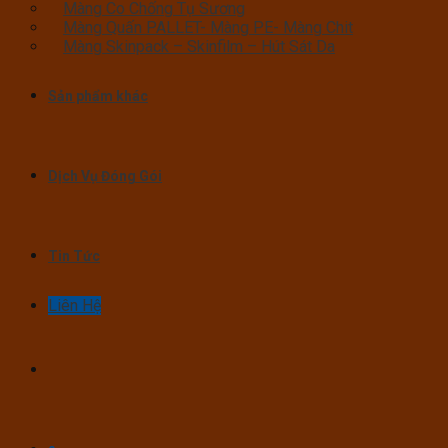
Màng Co Chống Tụ Sương
Màng Quấn PALLET- Màng PE- Màng Chit
Màng Skinpack – Skinfilm – Hút Sát Da
Sản phẩm khác
Dịch Vụ Đóng Gói
Tin Tức
Liên Hệ