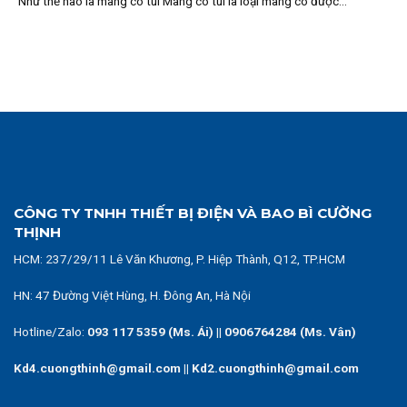
Như thế nào là màng co túi Màng co túi là loại màng co được...
CÔNG TY TNHH THIẾT BỊ ĐIỆN VÀ BAO BÌ CƯỜNG
THỊNH
HCM:
237/29/11 Lê Văn Khương, P. Hiệp Thành, Q12, TP.HCM
HN: 47 Đường Việt Hùng, H. Đông An, Hà Nội
Hotline/Zalo:
093 117 5359 (Ms. Ái)
||
0906764284 (Ms. Vân)
Kd4.cuongthinh@gmail.com || Kd2.cuongthinh@gmail.com