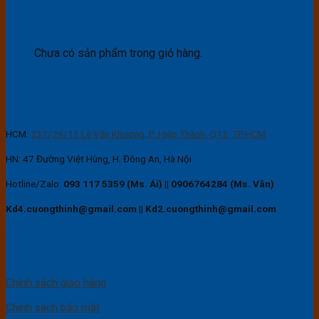
Giỏ hàng
Chưa có sản phẩm trong giỏ hàng.
CÔNG TY TNHH THIẾT BỊ ĐIỆN VÀ BAO BÌ CƯỜNG THỊNH
HCM:
237/29/11 Lê Văn Khương, P. Hiệp Thành, Q12, TP.HCM
HN: 47 Đường Việt Hùng, H. Đông An, Hà Nội
Hotline/Zalo:
093 117 5359 (Ms. Ái)
||
0906764284 (Ms. Vân)
Kd4.cuongthinh@gmail.com || Kd2.cuongthinh@gmail.com
CHÍNH SÁCH KHÁCH HÀNG
Chính sách giao hàng
Chính sách bảo mật