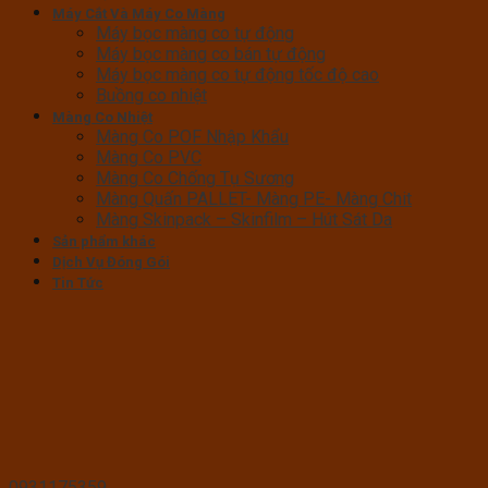
Máy Cắt Và Máy Co Màng
Máy bọc màng co tự động
Máy bọc màng co bán tự động
Máy bọc màng co tự động tốc độ cao
Buồng co nhiệt
Màng Co Nhiệt
Màng Co POF Nhập Khẩu
Màng Co PVC
Màng Co Chống Tụ Sương
Màng Quấn PALLET- Màng PE- Màng Chit
Màng Skinpack – Skinfilm – Hút Sát Da
Sản phẩm khác
Dịch Vụ Đóng Gói
Tin Tức
0931175359